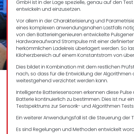
GmbH ist in der Lage spezielle, genau auf den Tes
entwickeln und einzusetzen.
Vor allem in der Charakterisierung und Parametris
eines komplexen anwendungsnahen Lastfalls nötig.
von den BatterieIngenieuren entwickelte Pulsgene
Hardwareaufwand Strompulse mit einer definierte
herkömmlichen Ladekreis überlagert werden. So la
Kiloherzbereich auf einem Konstantstrom von übe
Dies bildet in Kombination mit dem restlichen Prü
nach, so dass für die Entwicklung der Algorithme
weitestgehend verzichtet werden kann.
Intelligente Batteriesensoren erkennen diese Pulse
Batterie kontinuierlich zu bestimmen. Dies ist nur e
Testspektrums zur Sensorik- und Algorithmen Tests
Ein weiterer Anwendungsfall ist die Steuerung der 
Es sind Regelungen und Methoden entwickelt word