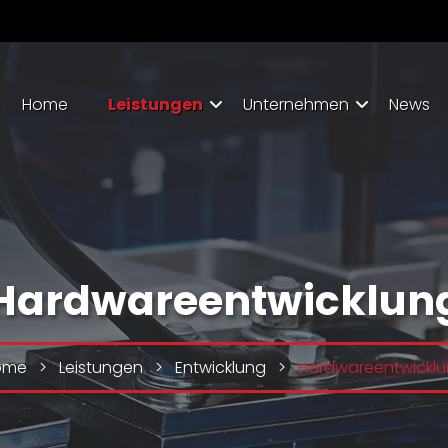
Home
Leistungen
Unternehmen
News
Hardwareentwicklun
ome
>
Leistungen
>
Entwicklung
>
Hardwareentwickl